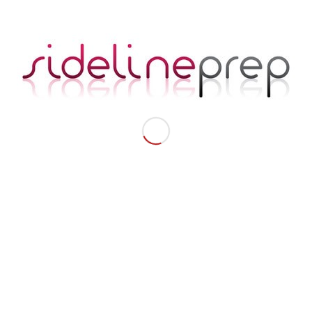
Lee-Ann Doncevic
Megs Early